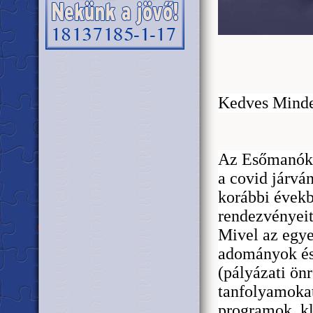
Kedves Minde
Az Es
ő
manók 
a covid járvá
korábbi évek
rendezvényeit
Mivel az egye
adományok és
(pályázati ön
tanfolyamokat
programok, kl