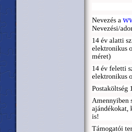
ww
Nevezés a
Nevezési/ado
14 év alatti 
elektronikus 
méret)
14 év feletti
elektronikus 
Postaköltség 
Amennyiben sz
ajándékokat, 
is!
Támogatói te