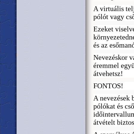
A virtuális te
pólót vagy cs
Ezeket viselv
környezetedne
és az es
ő
manó
Nevezéskor vá
éremmel együt
átvehetsz!
FONTOS!
A nevezések b
pólókat és cs
id
ő
intervallu
átvételt biztos