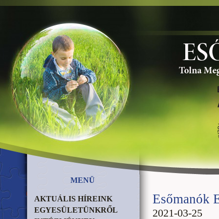
MENÜ
Esőmanók Es
AKTUÁLIS HÍREINK
EGYESÜLETÜNKRŐL
2021-03-25