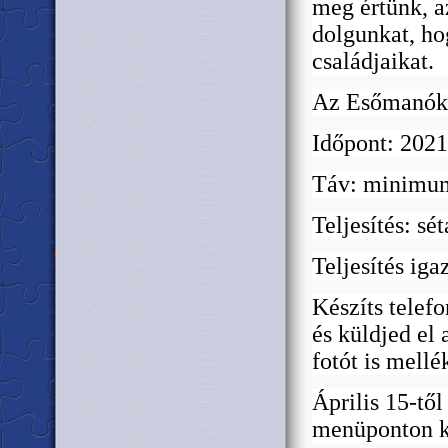
meg értünk, a
dolgunkat, ho
családjaikat.
Az Es
ő
manók
Id
ő
pont: 2021.
Táv: minimu
Teljesítés: sé
Teljesítés iga
Készíts telefo
és küldjed e
fotót is mellé
Április 15-t
ő
l
menüponton ke