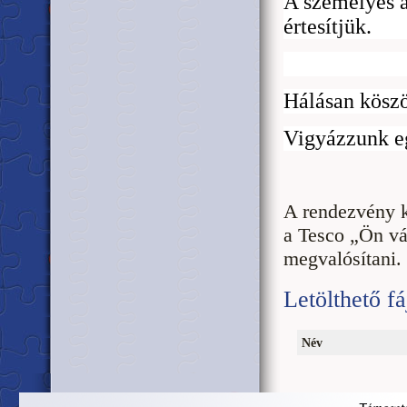
A személyes á
értesítjük.
Hálásan kösz
Vigyázzunk e
A rendezvény k
a Tesco „Ön vá
megvalósítani.
Letölthető fá
Név