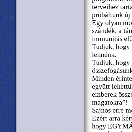
terveihez tart
próbáltunk új 
Egy olyan moz
szándék, a tá
immunitás el
Tudjuk, hogy 
lennénk.
Tudjuk, hogy
összefogásunk
Minden érinte
együtt lehett
emberek össze
magatokra”!
Sajnos erre mo
Ezért arra ké
hogy EGYMÁ