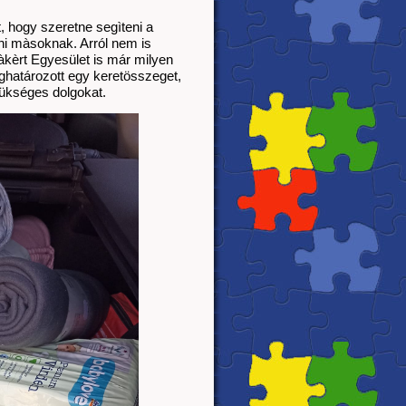
hogy szeretne segìteni a 
i màsoknak. Arról nem is 
èrt Egyesület is már milyen 
határozott egy keretösszeget, 
ükséges dolgokat.