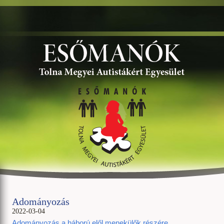
Adományozás
2022-03-04
Adományozás a háború elől menekülők részére