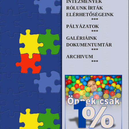
INTÉZMÉNYEK
RÓLUNK ÍRTÁK
ELÉRHETŐSÉGEINK
***
PÁLYÁZATOK
***
GALÉRIÁINK
DOKUMENTUMTÁR
***
ARCHIVUM
***