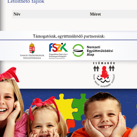
Letölthető fájlok
Név
Méret
© szabika