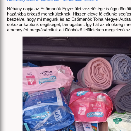
Néhány napja az Esőmanòk Egyesület vezetősége is ùgy döntött, 
hazánkba èrkező menekülteknek. Hiszen eleve fő célunk: segíten
beszélve, hogy mi magunk ès az Esőmanòk Tolna Megyei Autistàk
sokszor kaptunk segítséget, tàmogatàst. Ìgy hát az elnökség meg
amennyiért megvásároltuk a különböző felületeken megjelenő sz