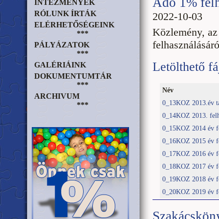
Adó 1% felh
INTÉZMÉNYEK
RÓLUNK ÍRTÁK
2022-10-03
ELÉRHETŐSÉGEINK
Közlemény, az 
***
felhasználásáró
PÁLYÁZATOK
***
Letölthető fá
GALÉRIÁINK
DOKUMENTUMTÁR
***
Név
ARCHIVUM
0_13KOZ 2013.év ta
***
0_14KOZ 2013. felha
0_15KOZ 2014 év fel
0_16KOZ 2015 év fel
0_17KOZ 2016 év fel
0_18KOZ 2017 év fel
0_19KOZ 2018 év fel
0_20KOZ 2019 év fel
Szakácskön