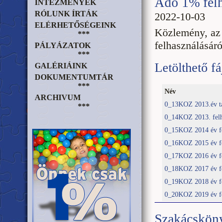
Adó 1% felh
INTÉZMÉNYEK
RÓLUNK ÍRTÁK
2022-10-03
ELÉRHETŐSÉGEINK
Közlemény, az 
***
felhasználásáró
PÁLYÁZATOK
***
Letölthető fá
GALÉRIÁINK
DOKUMENTUMTÁR
***
Név
ARCHIVUM
0_13KOZ 2013.év ta
***
0_14KOZ 2013. felha
0_15KOZ 2014 év fel
0_16KOZ 2015 év fel
0_17KOZ 2016 év fel
0_18KOZ 2017 év fel
0_19KOZ 2018 év fel
0_20KOZ 2019 év fel
Szakácskön